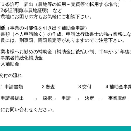
第５条許可 届出（農地等の転用－売買等で転用する場合）
2条証明願(非農地証明) など
作農地にお困りの方もお気軽にご相談下さい。
関係
（事業の可能性を引き出す補助金申請）
金書類（本人申請除く）の
作成、申請
は行政書士の独占業務に
違反には、刑事罰、両罰規定等がありますのでご注意下さい。
事業者様へお勧めの補助金（補助金は後払い制、半年から1年後
模事業者持続化補助金
導入補助金
交付の流れ
請書類 2.審査 3.交付 4.補助金事業 
→申請書提出 → 採択→ 申請 → 決定 → 事業取組
軽にお問い合わせください。